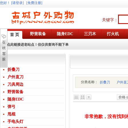
您好
！
[请登录]
[免费注册]
关键字：
野营装备
随身EDC
三刃木
打火机
首 页
点此链接进老站点！但仅供查询不能下单
折叠刀
户外直刀
分类名称：
折叠刀
户外直
刀具周边
野营装备
价格
随身EDC
弹弓
甩棍
非常抱歉，没有找到
手电头灯