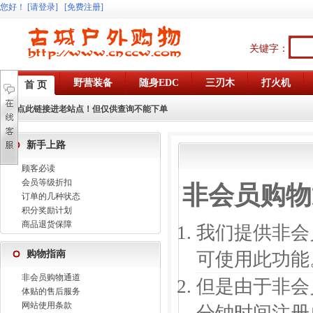
您好
！
[请登录]
[免费注册]
关键字：
野营装备
随身EDC
三刃木
打火机
首 页
点此链接进老站点！但仅供查询不能下单
新手上路
顾客必读
会员等级折扣
非会员购物
订单的几种状态
积分奖励计划
商品退货保障
我们提供非会
购物指南
可使用此功能
非会员购物通道
但是由于非会
体贴的售后服务
网站使用条款