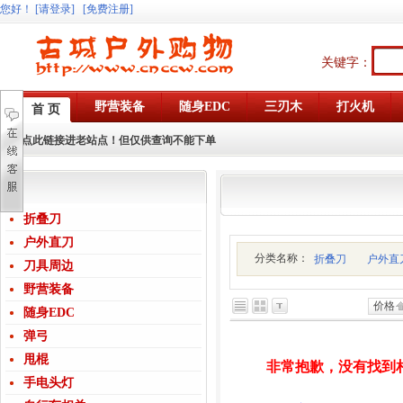
您好
！
[请登录]
[免费注册]
关键字：
野营装备
随身EDC
三刃木
打火机
首 页
点此链接进老站点！但仅供查询不能下单
折叠刀
户外直刀
分类名称：
折叠刀
户外直
刀具周边
野营装备
价格
随身EDC
弹弓
甩棍
非常抱歉，没有找到
手电头灯