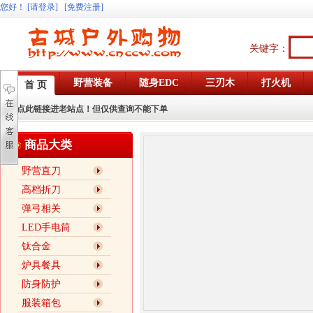
您好
！
[请登录]
[免费注册]
关键字：
野营装备
随身EDC
三刃木
打火机
首 页
点此链接进老站点！但仅供查询不能下单
商品大类
野营直刀
高档折刀
弹弓相关
LED手电筒
钛合金
炉具餐具
防身防护
服装箱包