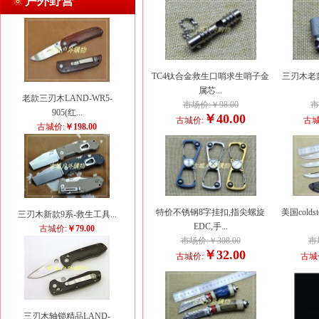
户外野营
TC4钛合金救生口哨求生哨子金
三刃木老
属芯...
老款三刃木LAND-WR5-
市场价:￥98.00
市
905(红...
￥40.00
古城价:
古城
古城价:
￥198.00
特价不锈钢8字挂扣,指尖螺旋
美国cold
三刃木新款9系-救生工具...
EDC,手...
古城价:
￥79.00
市场价:￥308.00
市
￥32.00
古城价:
古城
三刃木轴锁精品LAND-