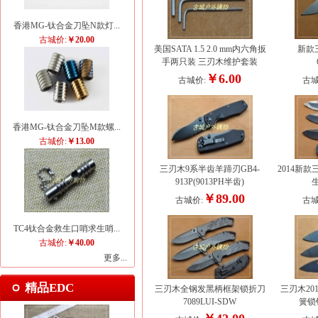
香港MG-钛合金刀坠N款灯...
古城价:
￥20.00
美国SATA 1.5 2.0 mm内六角扳
新款
手两只装 三刃木维护套装
￥6.00
古城价:
古城
香港MG-钛合金刀坠M款螺...
古城价:
￥13.00
三刃木9系半齿羊蹄刃GB4-
2014新
913P(9013PH半齿)
生
￥89.00
古城价:
古城
TC4钛合金救生口哨求生哨...
古城价:
￥40.00
更多...
精品EDC
三刃木全钢发黑柄框架锁折刀
三刃木20
7089LUI-SDW
簧锁