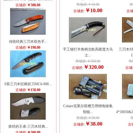
市场价:￥18.00
市
古城价:
￥500.00
￥10.00
古城价:
古城
传统经典三刃木双色手...
古城价:
￥198.00
手工锻打羊角柄北欧高硬度大马
三刃木9
士...
L
市场价:￥598.00
市
￥320.00
古城价:
古城
9系三刃木狂蟒折刀MC6-908...
古城价:
￥158.00
Colaier克莱尔双槽万用锂电镍氢
智能...
4*18650&
市场价:￥58.00
市
￥38.00
古城价:
古
曾经的王者-三刃木经典...
古城价:
￥500.00