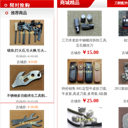
商城精品
刀鞘配件
推荐商品
三刃木老款中轴螺丝拆卸工具,
创
五孔螺丝刀
镁块,打火石,引火棒,引火...
904,901,902,905,907,92...
￥15.00
古城价:
古城
市场价:￥10.80
古城价:
￥8.00
特价销售-MG定型牛皮折刀套,
2012
牛皮套,真皮刀套,多用套,4款颜
不锈钢多功能求生工具割...
色
￥25.00
古城价:
古
市场价:￥15.00
古城价:
￥10.00