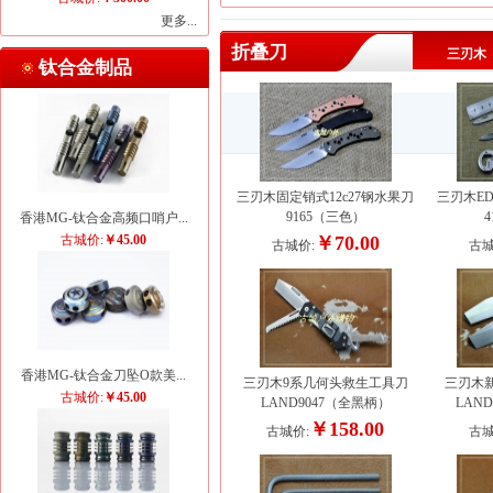
更多...
折叠刀
三刃木
钛合金制品
三刃木固定销式12c27钢水果刀
三刃木E
9165（三色）
4
香港MG-钛合金高频口哨户...
古城价:
￥45.00
￥70.00
古城价:
古城
香港MG-钛合金刀坠O款美...
三刃木9系几何头救生工具刀
三刃木新
古城价:
￥45.00
LAND9047（全黑柄）
LAND
￥158.00
古城价:
古城