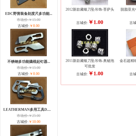
2012新款藏银刀坠吊饰-菩萨头
脱脂亚光
EDC野营装备刻度尺多功能...
市场价:￥15.00
￥1.00
古城价:
古城
古城价:
￥8.00
2011新款藏银刀坠吊饰-奥秘泡
金石超精
不锈钢多功能撬棍起钉器...
可批发
市场价:￥15.00
￥1.00
古城价:
￥8.00
古城价:
古城
LEATHERMAN多用工具D型开瓶...
市场价:￥25.00
古城价:
￥10.00