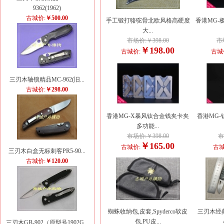
9362(1962)
古城价:
￥500.00
手工锻打骆驼骨北欧风格高硬度
香港MG-
大...
市场价:￥398.00
市
￥198.00
古城价:
古城
三刃木轴锁精品MC-962(旧...
古城价:
￥298.00
香港MG-X暴风钛合金钱夹卡夹
香港MG
多功能...
市场价:￥398.00
市
￥165.00
古城价:
古城
三刃木白盒无标刺客PR5-90...
古城价:
￥120.00
蜘蛛收纳包,皮套,Spyderco软皮
三刃木经
包,PU皮...
三刃木GB-902（原型号1902G...