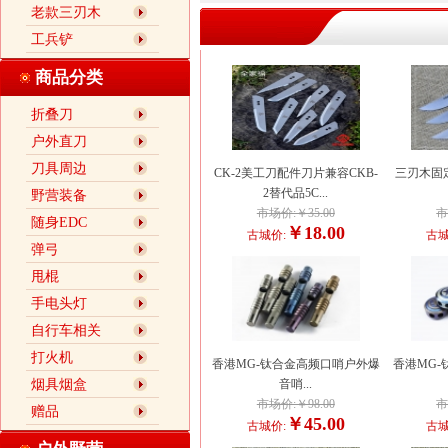
老款三刃木
工兵铲
商品分类
折叠刀
户外直刀
刀具周边
CK-2美工刀配件刀片兼容CKB-
三刃木固定
2替代品5C...
野营装备
市场价:￥35.00
市
随身EDC
￥18.00
古城价:
古城
弹弓
甩棍
手电头灯
自行车相关
打火机
香港MG-钛合金高频口哨户外爆
香港MG-
烟具烟盒
音哨...
市场价:￥98.00
市
赠品
￥45.00
古城价:
古城