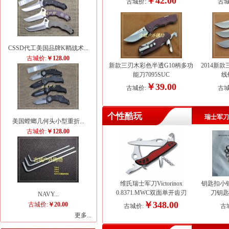
￥42.00
古城价:
古城
CSSD代工美国品牌K鞘战术...
古城价:
￥128.00
新款三刃木彩色半透G10柄多功
2014新
能刀7095SUC
线
￥39.00
古城价:
古城
个性酷玩
瑞士军刀
美国螳螂几何头小型重折...
古城价:
￥128.00
维氏瑞士军刀Victorinox
钥匙扣小
0.8371.MWC双面单开齿刃
刀钥匙
NAVY...
￥348.00
古城价:
￥20.00
古城价:
古
更多...