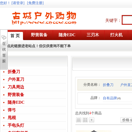
您好
！
[请登录]
[免费注册]
关键字：
野营装备
随身EDC
三刃木
打火机
首 页
点此链接进老站点！但仅供查询不能下单
折叠刀
户外直刀
分类名称：
折叠刀
户外直
刀具周边
野营装备
品牌：
自有品牌
(4)
随身EDC
弹弓
总共找到
4
个商品
甩棍
价格
手电头灯