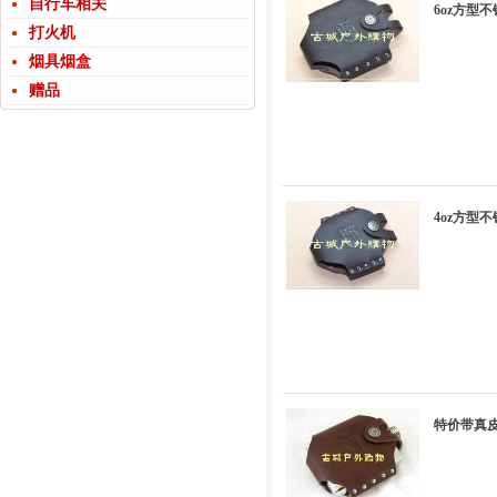
自行车相关
6oz方型
打火机
烟具烟盒
赠品
4oz方型
特价带真