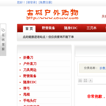
您好
！
[请登录]
[免费注册]
关
野营装备
随身EDC
三刃木
首 页
点此链接进老站点！但仅供查询不能下单
折叠刀
户外直刀
分类名称：
折叠
刀具周边
野营装备
随身EDC
弹弓
甩棍
非常抱歉
手电头灯