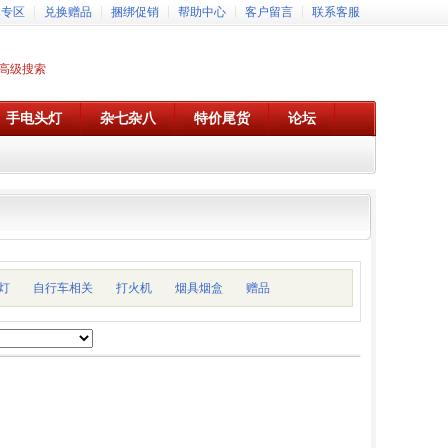
牌专区
兑换赠品
捆绑促销
帮助中心
客户留言
联系客服
高级搜索
手电头灯
杂七杂八
特价尾货
论坛
灯
自行车相关
打火机
烟具烟盒
赠品