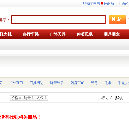
购物车中有
0
件商品
品
键字：
打火机
自行车类
户外刀具
伸缩甩棍
烟具烟盒
刀
户外直刀
刀具周边
野营装备
随身EDC
弹弓
甩棍
手电头
价格
销量
人气
排序方式:
，没有找到相关商品！