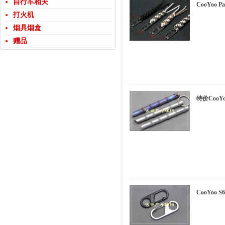
自行车相关
CooYoo
打火机
烟具烟盒
赠品
特价CooY
CooYoo