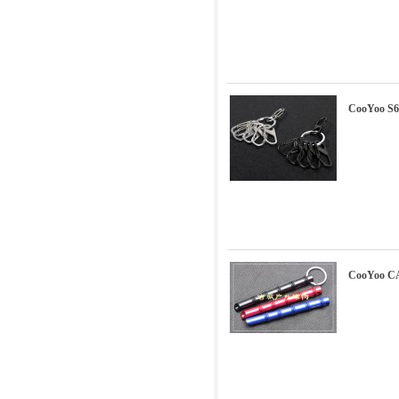
CooYo
CooYoo