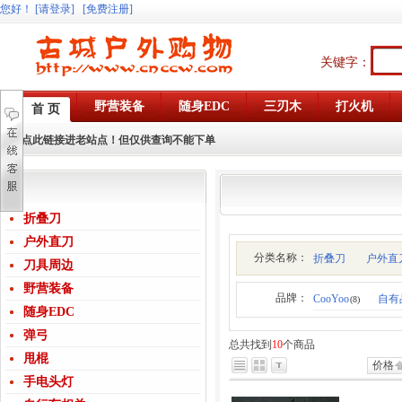
您好
！
[请登录]
[免费注册]
关键字：
野营装备
随身EDC
三刃木
打火机
首 页
点此链接进老站点！但仅供查询不能下单
折叠刀
户外直刀
分类名称：
折叠刀
户外直
刀具周边
野营装备
品牌：
CooYoo
自有
(8)
随身EDC
弹弓
总共找到
10
个商品
甩棍
价格
手电头灯