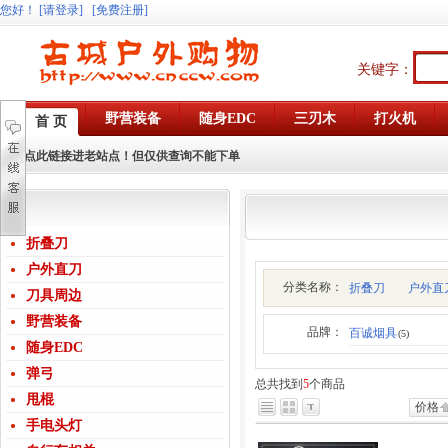
您好
！
[请登录]
[免费注册]
关键字：
野营装备
随身EDC
三刃木
打火机
首 页
点此链接进老站点！但仅供查询不能下单
折叠刀
户外直刀
分类名称：
折叠刀
户外直
刀具周边
野营装备
品牌：
百诚烟具
(5)
随身EDC
弹弓
总共找到
5
个商品
甩棍
价格
手电头灯