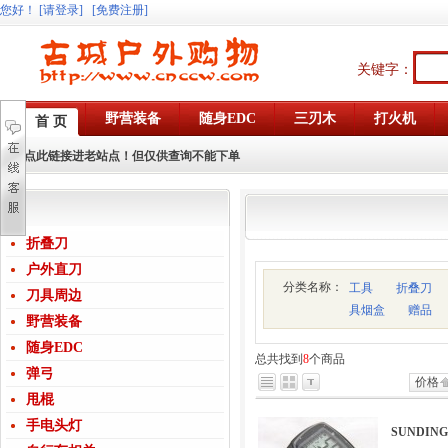
您好
！
[请登录]
[免费注册]
关键字：
野营装备
随身EDC
三刃木
打火机
首 页
点此链接进老站点！但仅供查询不能下单
折叠刀
户外直刀
分类名称：
工具
折叠刀
刀具周边
具烟盒
赠品
野营装备
随身EDC
总共找到
8
个商品
弹弓
价格
甩棍
手电头灯
SUNDIN