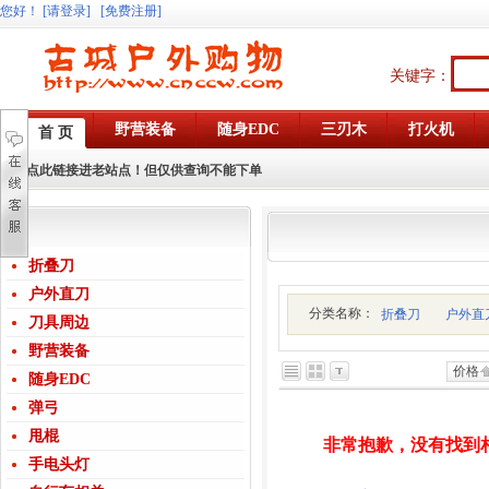
您好
！
[请登录]
[免费注册]
关键字：
野营装备
随身EDC
三刃木
打火机
首 页
点此链接进老站点！但仅供查询不能下单
折叠刀
户外直刀
分类名称：
折叠刀
户外直
刀具周边
野营装备
价格
随身EDC
弹弓
甩棍
非常抱歉，没有找到
手电头灯