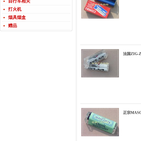
自行车相关
打火机
烟具烟盒
赠品
法国ZIG
正宗MAS