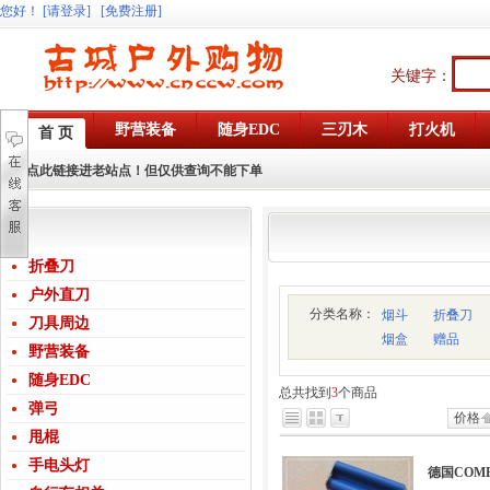
您好
！
[请登录]
[免费注册]
关键字：
野营装备
随身EDC
三刃木
打火机
首 页
点此链接进老站点！但仅供查询不能下单
折叠刀
户外直刀
分类名称：
烟斗
折叠刀
刀具周边
烟盒
赠品
野营装备
随身EDC
总共找到
3
个商品
弹弓
价格
甩棍
手电头灯
德国COM