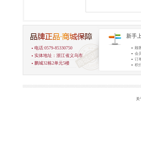
新手
电话:0579-85330750
顾
会
实体地址：浙江省义乌市
订
鹏城32栋2单元5楼
积
商
关