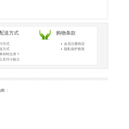
/配送方式
购物条款
付方式
会员注册协议
送方式
隐私保护政策
单何时出库？
上支付小贴士
于送货和验货
地图