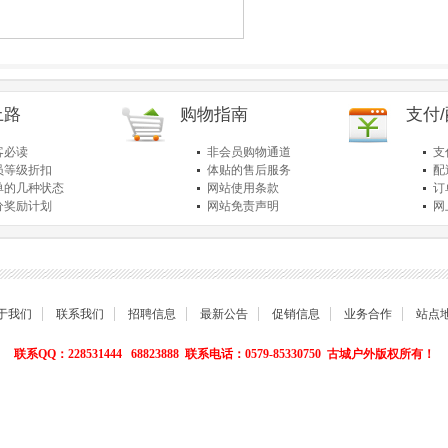
上路
购物指南
支付
客必读
非会员购物通道
支
员等级折扣
体贴的售后服务
配
单的几种状态
网站使用条款
订
分奖励计划
网站免责声明
网
品退货保障
简单的购物流程
关
于我们
联系我们
招聘信息
最新公告
促销信息
业务合作
站点
联系QQ：228531444 68823888 联系电话：0579-85330750 古城户外版权所有！
Powered by
Shop
Ex
v4.8.5
浙ICP备10015005号-1