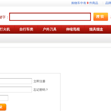
购物车中有
0
件商品
品
键字：
打火机
自行车类
户外刀具
伸缩甩棍
烟具烟盒
立即注册
忘记密码？